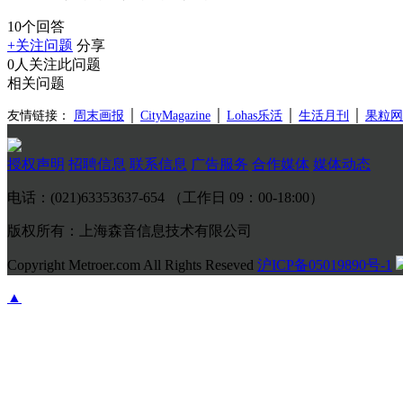
10个回答
+关注问题
分享
0人关注此问题
相关问题
友情链接：
周末画报
│
CityMagazine
│
Lohas乐活
│
生活月刊
│
果粒网
授权声明
招聘信息
联系信息
广告服务
合作媒体
媒体动态
电话：(021)63353637-654 （工作日 09：00-18:00）
版权所有：上海森音信息技术有限公司
Copyright Metroer.com All Rights Reseved
沪ICP备05019890号-1
▲