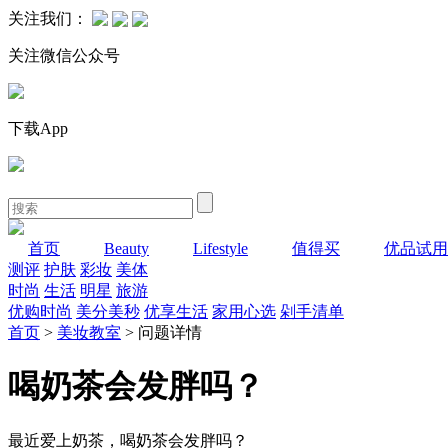
关注我们：
关注微信公众号
下载App
首页
Beauty
Lifestyle
值得买
优品试用
测评
护肤
彩妆
美体
时尚
生活
明星
旅游
优购时尚
美分美秒
优享生活
家用心选
剁手清单
首页
>
美妆教室
> 问题详情
喝奶茶会发胖吗？
最近爱上奶茶，喝奶茶会发胖吗？